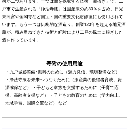
術が二つあります。一つは漆を採取する技術「漆掻き」で、二
戸市で生産される「浄法寺漆」は国産漆の約80％を占め、日光
東照宮や金閣寺など国宝・国の重要文化財修復にも使用されて
います。もう一つは伝統的な酒造り。創業120年を超える地元酒
蔵が、積み重ねてきた技術と経験により二戸の風土に根ざした
酒を作っています。
寄附の使用用途
・九戸城跡整備･振興のために（魅力発信、環境整備など）
・浄法寺漆を未来へつなぐために（漆産業の後継者育成、資
源確保など） ・子どもと家族を支援するために（子育て応
援、高齢者支援など） ・子どもの教育のために（学力向上、
地域学習、国際交流など） など