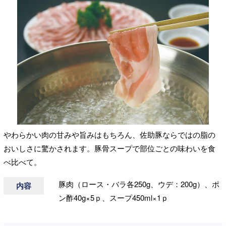
やわらかい肉の甘みや旨みはもちろん、佐助豚ならではの脂の
おいしさに驚かされます。豚骨スープで部位ごとの味わいを食
べ比べて。
豚肉（ロース・バラ各250g、ウデ：200g）、ポ
内容
ン酢40g×5ｐ、スープ450ml×1ｐ