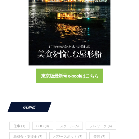
東京版最新号 e-bookはこちら
GENRE
仕事
(1)
SDG
(3)
スクール
(5)
テレワーク
(6)
助成金・支援金
(7)
パワースポット
(7)
美容
(7)