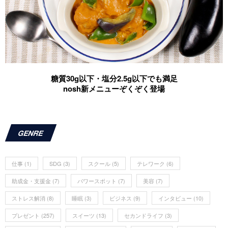
糖質30g以下・塩分2.5g以下でも満足
nosh新メニューぞくぞく登場
GENRE
仕事
(1)
SDG
(3)
スクール
(5)
テレワーク
(6)
助成金・支援金
(7)
パワースポット
(7)
美容
(7)
ストレス解消
(8)
睡眠
(3)
ビジネス
(9)
インタビュー
(10)
プレゼント
(257)
スイーツ
(13)
セカンドライフ
(3)