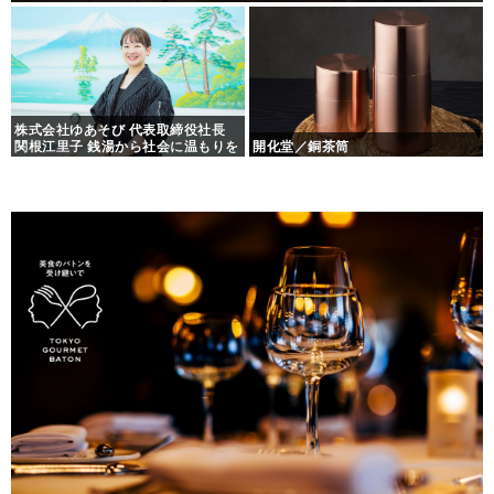
株式会社ゆあそび 代表取締役社長
関根江里子 銭湯から社会に温もりを
開化堂／銅茶筒