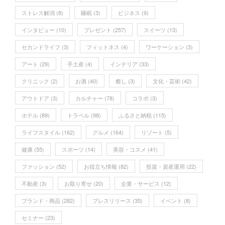
ストレス解消
(8)
睡眠
(3)
ビジネス
(9)
インタビュー
(10)
プレゼント
(257)
スイーツ
(13)
セカンドライフ
(3)
フィットネス
(4)
ワーケーション
(3)
アート
(29)
手土産
(4)
インテリア
(33)
クリニック
(2)
お酒
(40)
癒し
(3)
文化・芸術
(42)
アウトドア
(3)
カルチャー
(78)
コラボ
(3)
ホテル
(89)
トラベル
(98)
ふるさと納税
(115)
ライフスタイル
(162)
グルメ
(164)
リゾート
(5)
健康
(55)
スポーツ
(14)
美容・コスメ
(41)
ファッション
(52)
お役立ち情報
(82)
投資・資産運用
(22)
不動産
(3)
お取り寄せ
(20)
企業・サービス
(12)
ブランド・商品
(282)
プレスリリース
(35)
イベント
(8)
セミナー
(23)