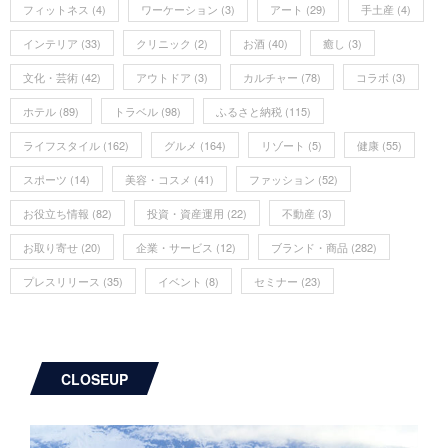
フィットネス
(4)
ワーケーション
(3)
アート
(29)
手土産
(4)
インテリア
(33)
クリニック
(2)
お酒
(40)
癒し
(3)
文化・芸術
(42)
アウトドア
(3)
カルチャー
(78)
コラボ
(3)
ホテル
(89)
トラベル
(98)
ふるさと納税
(115)
ライフスタイル
(162)
グルメ
(164)
リゾート
(5)
健康
(55)
スポーツ
(14)
美容・コスメ
(41)
ファッション
(52)
お役立ち情報
(82)
投資・資産運用
(22)
不動産
(3)
お取り寄せ
(20)
企業・サービス
(12)
ブランド・商品
(282)
プレスリリース
(35)
イベント
(8)
セミナー
(23)
CLOSEUP