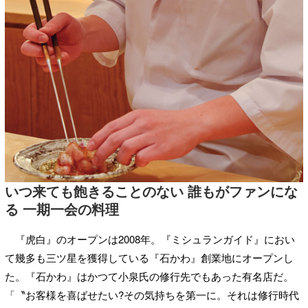
いつ来ても飽きることのない 誰もがファンにな
る 一期一会の料理
『虎白』のオープンは2008年。『ミシュランガイド』におい
て幾多も三ツ星を獲得している『石かわ』創業地にオープンし
た。『石かわ』はかつて小泉氏の修行先でもあった有名店だ。
「〝お客様を喜ばせたい?その気持ちを第一に。それは修行時代