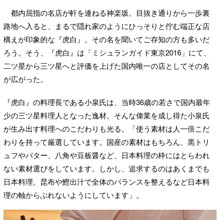
都内屈指の名店が軒を連ねる神楽坂。目抜き通りから一歩裏
路地へ入ると、まるで隠れ家のようにひっそりと佇む端正な店
構えが印象的な『虎白』。その名を聞いてご存知の方も多いだ
ろう。そう、『虎白』は「ミシュランガイド東京2016」にて、
二ツ星から三ツ星へと評価を上げた国内唯一の店としてその名
が広がった。
『虎白』の料理長である小泉氏は、当時36歳の若さで国内最年
少の三ツ星料理人となった逸材。そんな偉業を成し得た小泉氏
が生み出す料理へのこだわりも光る。「使う素材は人一倍こだ
わりを持って厳選しています。国産の素材はもちろん、黒トリ
ュフやバター、八角や豆板醤など、日本料理の枠にはとらわれ
ない素材選びをしています。しかし、追求するのはあくまでも
日本料理。昆布や鰹出汁で全体のバランスを整えるなど日本料
理の軸からぶれないようにしています」。