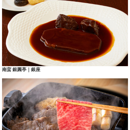
南蛮 銀圓亭｜銀座