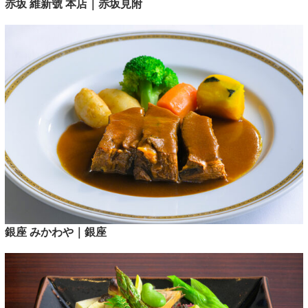
赤坂 維新號 本店｜赤坂見附
銀座 みかわや｜銀座