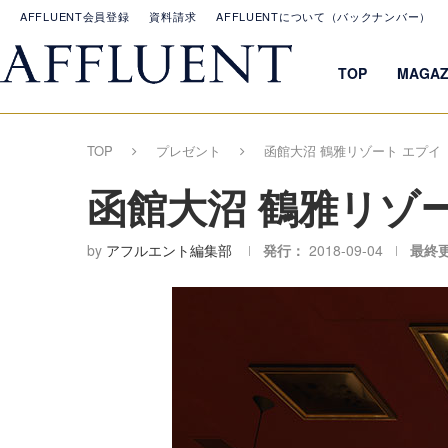
AFFLUENT会員登録
資料請求
AFFLUENTについて（バックナンバー）
TOP
MAGAZ
TOP
プレゼント
函館大沼 鶴雅リゾート エプイ
函館大沼 鶴雅リゾー
by
アフルエント編集部
発行：
2018-09-04
最終