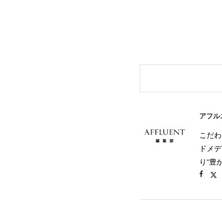
アフル
こだわ
ドメデ
り“豊