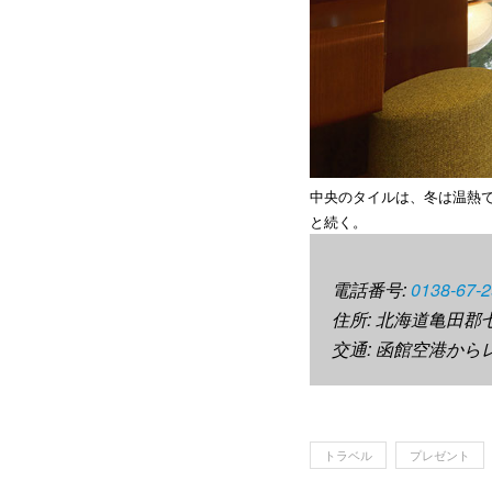
中央のタイルは、冬は温熱
と続く。
電話番号:
0138-67-
住所: 北海道亀田郡七
交通: 函館空港か
トラベル
プレゼント