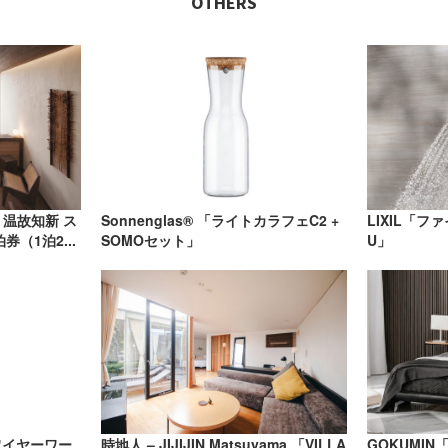
OTHERS
 温故知新 ス
Sonnenglas® 「ライトカラフェC2 +
LIXIL「フ
（1泊2...
SOMOセット」
U」
ワイヤーワー
時地人 – JIJIJIN Matsuyama 「VILLA
GOKUMI