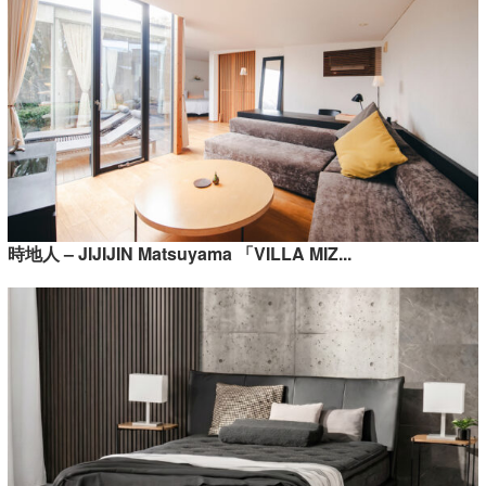
時地人 – JIJIJIN Matsuyama 「VILLA MIZ...