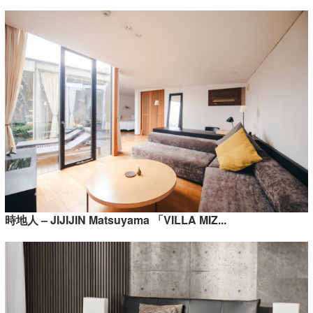
時地人 – JIJIJIN Matsuyama 「VILLA MIZ...