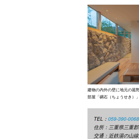
建物の内外の壁に地元の菰
部屋「碉石（ちょうせき）
TEL：
059-390-0068
住所：三重県三重郡菰
交通：近鉄湯の山線