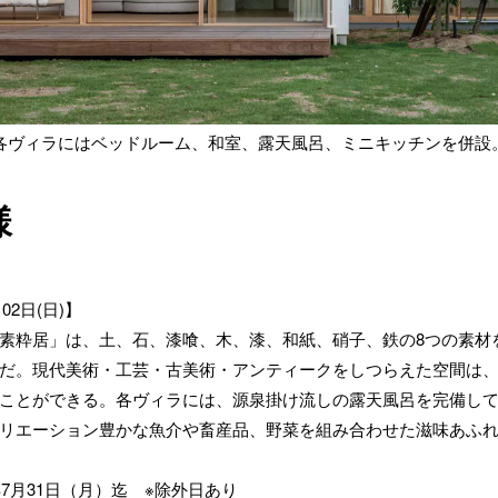
各ヴィラにはベッドルーム、和室、露天風呂、ミニキッチンを併設
様
02日(日)】
素粋居」は、土、石、漆喰、木、漆、和紙、硝子、鉄の8つの素材を
だ。現代美術・工芸・古美術・アンティークをしつらえた空間は
ことができる。各ヴィラには、源泉掛け流しの露天風呂を完備して
リエーション豊かな魚介や畜産品、野菜を組み合わせた滋味あふ
年7月31日（月）迄 ※除外日あり