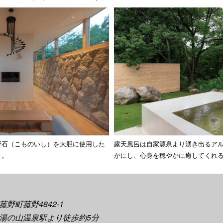
野石（こものいし）を大胆に使用した
露天風呂は自家源泉より湧き出るア
」。
かにし、心身を穏やかに癒してくれ
野町菰野4842-1
湯の山温泉駅より徒歩約5分