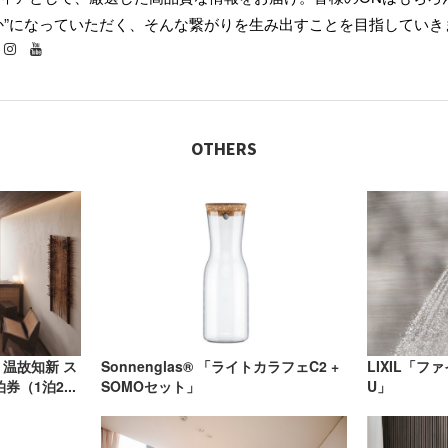
か”になっていただく、そんな繋がりを生み出すことを目指していき
OTHERS
 温故知新 ス
Sonnenglas® 「ライトカラフェC2 +
LIXIL「フ
（1泊2...
SOMOセット」
U」