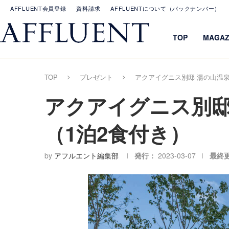
AFFLUENT会員登録
資料請求
AFFLUENTについて（バックナンバー）
TOP
MAGAZ
TOP
プレゼント
アクアイグニス別邸 湯の山温泉
アクアイグニス別邸 
（1泊2食付き）
by
アフルエント編集部
発行：
2023-03-07
最終