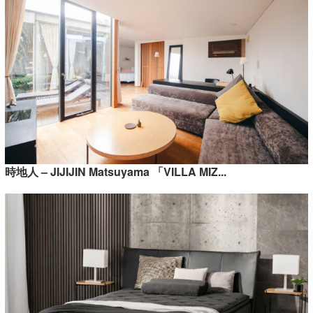
時地人 – JIJIJIN Matsuyama 「VILLA MIZ...