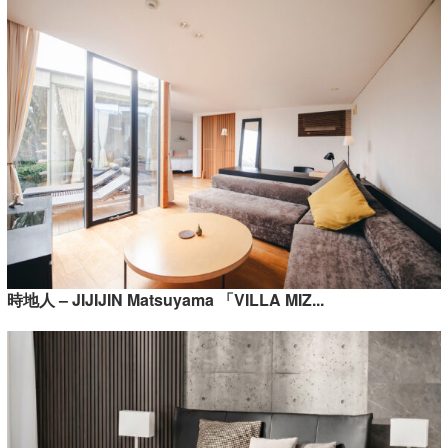
時地人 – JIJIJIN Matsuyama 「VILLA MIZ...