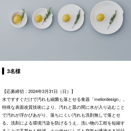
3名様
【応募締切：2024年3月31日（日）】
水ですすぐだけで汚れも細菌も落とせる食器「meliordesign」。
特殊な表面改質技術により、汚れと皿の間に水が入り込むこと
で汚れが浮かびあがり、落ちにくい汚れも洗剤無しで落とせ
る。洗剤による環境汚染を防げるうえ、洗い物の工程を短縮す
ることで手荒れも軽減。うつ伏せにしても空気が通過する設計