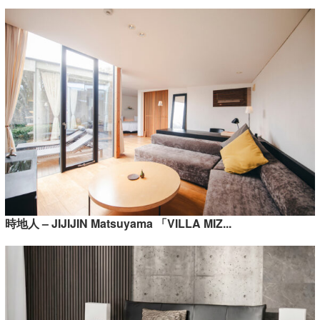
時地人 – JIJIJIN Matsuyama 「VILLA MIZ...