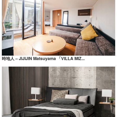
時地人 – JIJIJIN Matsuyama 「VILLA MIZ...