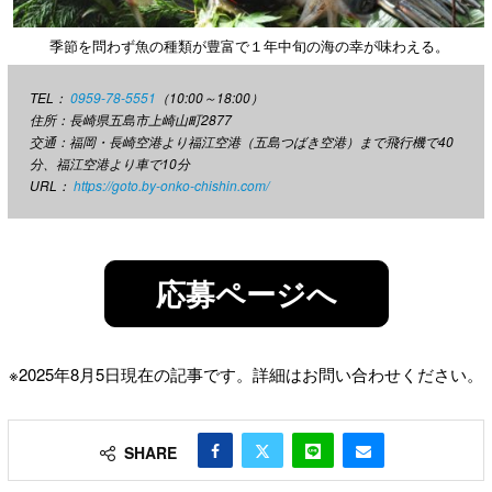
季節を問わず魚の種類が豊富で１年中旬の海の幸が味わえる。
TEL：
0959-78-5551
（10:00～18:00）
住所：長崎県五島市上崎山町2877
交通：福岡・長崎空港より福江空港（五島つばき空港）まで飛行機で40
分、福江空港より車で10分
URL：
https://goto.by-onko-chishin.com/
応募ページへ
※2025年8月5日現在の記事です。詳細はお問い合わせください。
SHARE