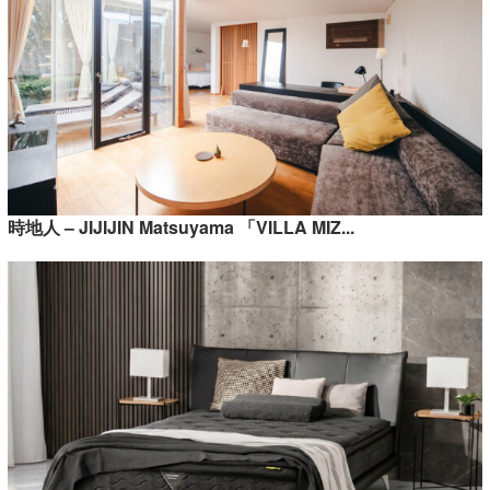
時地人 – JIJIJIN Matsuyama 「VILLA MIZ...