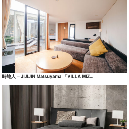
時地人 – JIJIJIN Matsuyama 「VILLA MIZ...