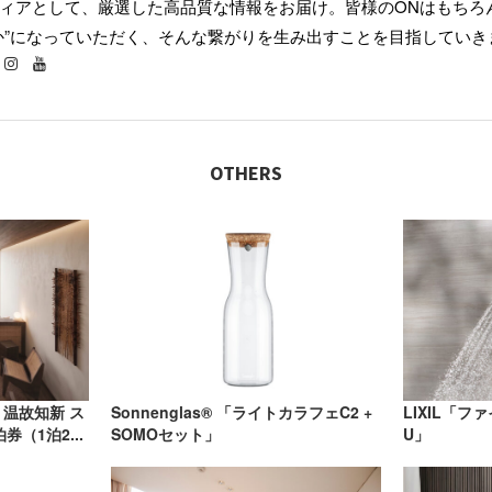
ィアとして、厳選した高品質な情報をお届け。皆様のONはもちろん
か”になっていただく、そんな繋がりを生み出すことを目指していき
OTHERS
 温故知新 ス
Sonnenglas® 「ライトカラフェC2 +
LIXIL「フ
（1泊2...
SOMOセット」
U」