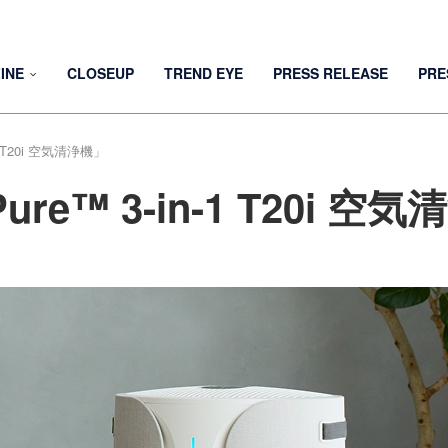
INE
CLOSEUP
TREND EYE
PRESS RELEASE
PRE
n-1 T20i 空気清浄機」
tPure™ 3-in-1 T20i 