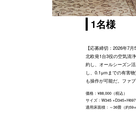
1名様
【応募締切：2026年7
北欧発1台3役の空気清
約し、オールシーズン活躍
し、0.1μmまでの有害
も操作が可能だ。ファブ
価格：¥88,000（税込）
サイズ：W345 ×D345×H69
適用床面積：～36畳（約59