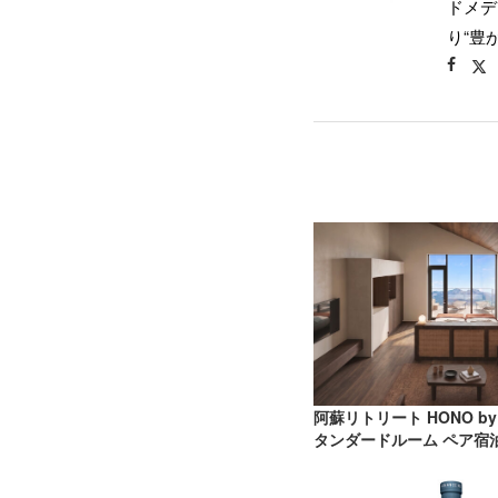
ドメデ
り“豊
阿蘇リトリート HONO by
タンダードルーム ペア宿泊券