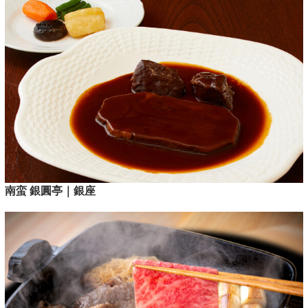
南蛮 銀圓亭｜銀座