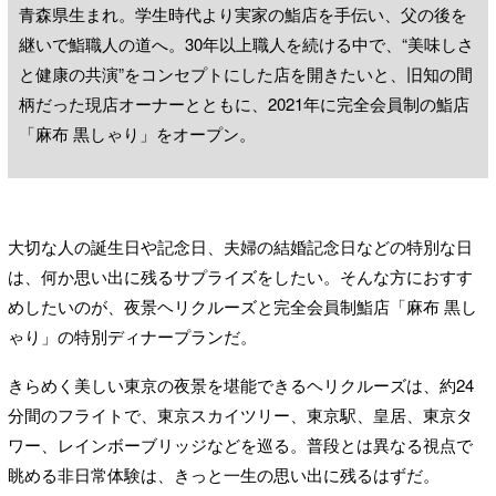
青森県生まれ。学生時代より実家の鮨店を手伝い、父の後を
継いで鮨職人の道へ。30年以上職人を続ける中で、“美味しさ
と健康の共演”をコンセプトにした店を開きたいと、旧知の間
柄だった現店オーナーとともに、2021年に完全会員制の鮨店
「麻布 黒しゃり」をオープン。
大切な人の誕生日や記念日、夫婦の結婚記念日などの特別な日
は、何か思い出に残るサプライズをしたい。そんな方におすす
めしたいのが、夜景ヘリクルーズと完全会員制鮨店「麻布 黒し
ゃり」の特別ディナープランだ。
きらめく美しい東京の夜景を堪能できるヘリクルーズは、約24
分間のフライトで、東京スカイツリー、東京駅、皇居、東京タ
ワー、レインボーブリッジなどを巡る。普段とは異なる視点で
眺める非日常体験は、きっと一生の思い出に残るはずだ。