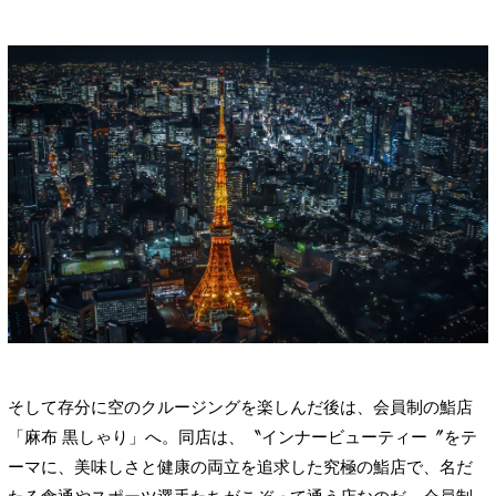
そして存分に空のクルージングを楽しんだ後は、会員制の鮨店
「麻布 黒しゃり」へ。同店は、〝インナービューティー〞をテ
ーマに、美味しさと健康の両立を追求した究極の鮨店で、名だ
たる食通やスポーツ選手たちがこぞって通う店なのだ。会員制