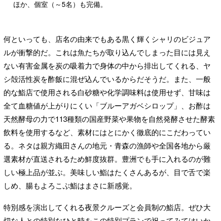
ほか、個室（～5名）も完備。
何といっても、店名の由来でもある黒く輝くシャリのビジュア
ルが衝撃的だ。これは魚たちが取り込んでしまった目には見え
ない有害金属を炭の吸着力で身体の中から排出してくれる、ヤ
シ殻活性炭を酢飯に混ぜ込んでいるからだそうだ。また、一般
的な鮨店で使用される白砂糖や化学調味料は使用せず、甘味は
全て血糖値が上がりにくい「ブルーアガベシロップ」、お酢は
天然酵母の力で113種類の国産野菜や果物を自然発酵させた酵素
飲料を使用するなど、素材にはとにかく徹底的にこだわってい
る。ネタは親方織田さんの地元・青森の漁師や全国各地から厳
選素材が直送されるため鮮度抜群。豊洲でも手に入れるのが難
しい極上品が並ぶ。美味しい鮨はたくさんあるが、目で舌で楽
しめ、腸もよろこぶ鮨はまさに新感覚。
特別感を演出してくれる夜景クルーズと会員制の鮨店。ぜひ大
切な人との特別なひと時をこの特別プランで祝ってみてはいか