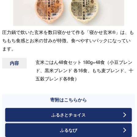
圧力鍋で炊いた玄米を数日寝かせて作る「寝かせ玄米®」は、も
ちもち食感とお米の甘みが特徴。食べやすいパックになってい
ます。
玄米ごはん48食セット 180g×48食（小豆ブレン
内容
ド、黒米ブレンド 各16食、もち麦ブレンド、十
五穀ブレンド各8食）
寄附はこちらから
ふるさとチョイス
ふるなび