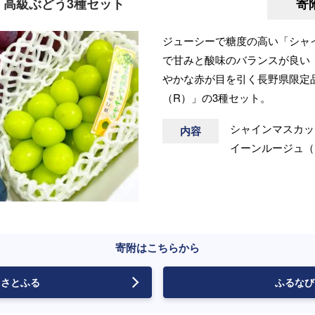
送】高級ぶどう3種セット
寄
ジューシーで糖度の高い「シャ
で甘みと酸味のバランスが良い
やかな赤が目を引く長野県限定
（R）」の3種セット。
シャインマスカッ
内容
イーンルージュ（R
寄附はこちらから
さとふる
ふるなび