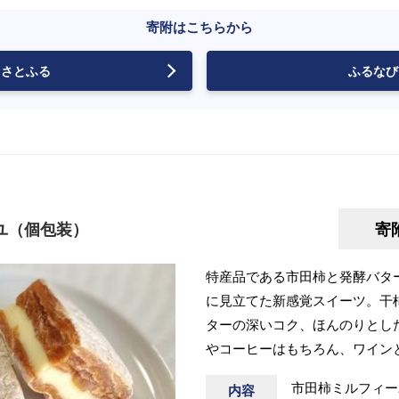
寄附はこちらから
さとふる
ふるなび
ユ（個包装）
寄
特産品である市田柿と発酵バタ
に見立てた新感覚スイーツ。干
ターの深いコク、ほんのりとし
やコーヒーはもちろん、ワイン
市田柿ミルフィーユ
内容