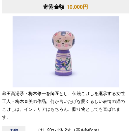
寄附金額
10,000円
蔵王高湯系・梅木修一を師匠とし、伝統こけしを継承する女性
工人・梅木直美の作品。何か言いたげな愛くるしい表情の猫の
こけしは、インテリアはもちろん、贈り物としても喜ばれま
す。
こけし20g×1体 2寸（高さ約6cm）
内容