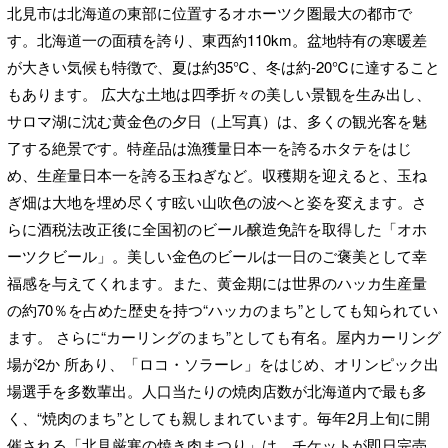
北見市は北海道の東部に位置するオホーツク圏最大の都市で
す。北海道一の面積を誇り、東西約110km。盆地特有の寒暖差
が大きい気候も特徴で、夏は約35℃、冬は約-20℃に達すること
もあります。 広大な土地は四季折々の美しい景観を生み出し、
サロマ湖に沈む黄金色の夕日（上写真）は、多くの観光客を魅
了する絶景です。特産品は漁獲量日本一を誇るホタテをはじ
め、生産量日本一を誇る玉ねぎなど。収穫期を迎えると、玉ね
ぎ畑は大地を埋め尽くす眩い山吹色の波へと姿を変えます。さ
らに酒税法改正後に全国初のビール醸造免許を取得した「オホ
ーツクビール」。美しい金色のビールは一日のご褒美として幸
福感を与えてくれます。また、黄金期には世界のハッカ生産量
の約70％を占めた歴史を持つ“ハッカのまち”としても知られてい
ます。 さらに“カーリングのまち”としても有名。屋内カーリング
場が2か 所あり、「ロコ・ソラーレ」をはじめ、オリンピック出
場選手を多数輩出。人口当たりの焼肉店数が北海道内で最も多
く、“焼肉のまち”としても親しまれています。毎年2月上旬に開
催される「北見厳寒の焼き肉まつり」は、チケットが即日完売