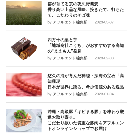
霧が育てる京の夜久野蕎麦
香り高い上品な風味、挽きたて、打ちた
て、こだわりのそば魂
by
アフルエント編集部
2023-03-07
四万十の栗と芋
「地域商社こうち」がおすすめする高知
の“ええもん”発見
by
アフルエント編集部
2023-02-08
悠久の海が育んだ神秘・深海の宝石「高
知珊瑚」
日本が世界に誇る、希少価値のある逸品
by
アフルエント編集部
2023-01-04
沖縄・高級豚「キビまる豚」を味わう厳
選お取り寄せ。
こだわり抜いた貴重な豚肉をアフルエン
トオンラインショップでお届け