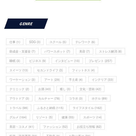
GENRE
仕事
(1)
SDG
(3)
スクール
(5)
テレワーク
(6)
助成金・支援金
(7)
パワースポット
(7)
美容
(7)
ストレス解消
(8)
睡眠
(3)
ビジネス
(9)
インタビュー
(10)
プレゼント
(257)
スイーツ
(13)
セカンドライフ
(3)
フィットネス
(4)
ワーケーション
(3)
アート
(29)
手土産
(4)
インテリア
(33)
クリニック
(2)
お酒
(40)
癒し
(3)
文化・芸術
(42)
アウトドア
(3)
カルチャー
(78)
コラボ
(3)
ホテル
(89)
トラベル
(98)
ふるさと納税
(115)
ライフスタイル
(162)
グルメ
(164)
リゾート
(5)
健康
(55)
スポーツ
(14)
美容・コスメ
(41)
ファッション
(52)
お役立ち情報
(82)
投資・資産運用
(22)
不動産
(3)
お取り寄せ
(20)