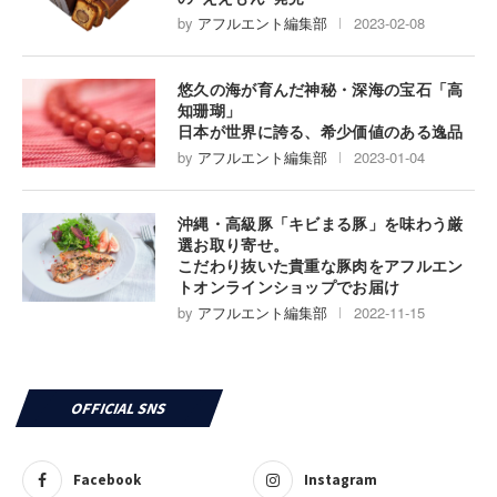
by
アフルエント編集部
2023-02-08
悠久の海が育んだ神秘・深海の宝石「高
知珊瑚」
日本が世界に誇る、希少価値のある逸品
by
アフルエント編集部
2023-01-04
沖縄・高級豚「キビまる豚」を味わう厳
選お取り寄せ。
こだわり抜いた貴重な豚肉をアフルエン
トオンラインショップでお届け
by
アフルエント編集部
2022-11-15
OFFICIAL SNS
Facebook
Instagram