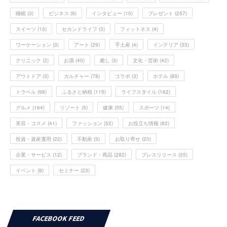
睡眠
(3)
ビジネス
(9)
インタビュー
(10)
プレゼント
(257)
スイーツ
(13)
セカンドライフ
(3)
フィットネス
(4)
ワーケーション
(3)
アート
(29)
手土産
(4)
インテリア
(33)
クリニック
(2)
お酒
(40)
癒し
(3)
文化・芸術
(42)
アウトドア
(3)
カルチャー
(78)
コラボ
(3)
ホテル
(89)
トラベル
(98)
ふるさと納税
(115)
ライフスタイル
(162)
グルメ
(164)
リゾート
(5)
健康
(55)
スポーツ
(14)
美容・コスメ
(41)
ファッション
(52)
お役立ち情報
(82)
投資・資産運用
(22)
不動産
(3)
お取り寄せ
(20)
企業・サービス
(12)
ブランド・商品
(282)
プレスリリース
(35)
イベント
(8)
セミナー
(23)
FACEBOOK FEED