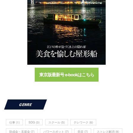
東京版最新号 e-bookはこちら
GENRE
仕事
(1)
SDG
(3)
スクール
(5)
テレワーク
(6)
助成金・支援金
(7)
パワースポット
(7)
美容
(7)
ストレス解消
(8)