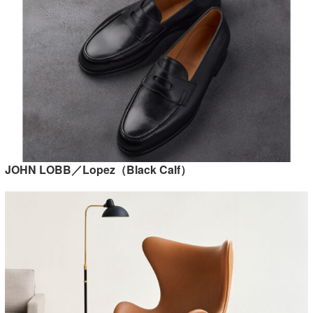
JOHN LOBB／Lopez（Black Calf）