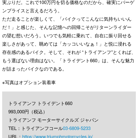
実ぶりだ。これで100万円を切る価格なのだから、確実にバーゲ
ンプライスと言えるだろう。
ただ走ることが楽しくて、「バイクってこんなに気持ちいいん
だ！」と感じた、そんな記憶への回帰こそがリターンライダー
の望む想いだろう。いつでも気軽に乗れて、自在に振り回せる
楽しさがあって、眺めては「カッコいいなぁ！」と悦に浸れる
存在感のあるバイク。そして、それが “トライアンフ”とくれば、
もう選ばない理由はない。「トライデント660」は、そんな魅力
が詰まったバイクなのである。
※写真はオプション装着車
トライアンフ トライデント660
993,000円（税込）
トライアンフ モーターサイクルズ ジャパン
TEL：トライアンフコール
03-6809-5233
URL：
https://www.triumphmotorcycles.jp/