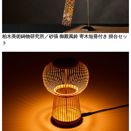
柏木美術鋳物研究所／砂張 御殿風鈴 寄木短冊付き 掛台セッ
ト