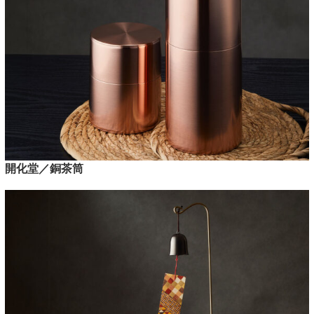
開化堂／銅茶筒