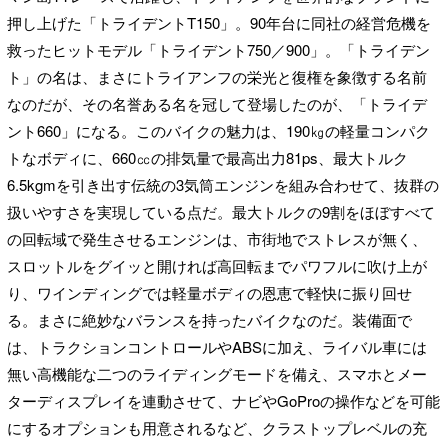
押し上げた「トライデントT150」。90年台に同社の経営危機を
救ったヒットモデル「トライデント750／900」。「トライデン
ト」の名は、まさにトライアンフの栄光と復権を象徴する名前
なのだが、その名誉ある名を冠して登場したのが、「トライデ
ント660」になる。このバイクの魅力は、190㎏の軽量コンパク
トなボディに、660㏄の排気量で最高出力81ps、最大トルク
6.5kgmを引き出す伝統の3気筒エンジンを組み合わせて、抜群の
扱いやすさを実現している点だ。最大トルクの9割をほぼすべて
の回転域で発生させるエンジンは、市街地でストレスが無く、
スロットルをグイッと開ければ高回転までパワフルに吹け上が
り、ワインディングでは軽量ボディの恩恵で軽快に振り回せ
る。まさに絶妙なバランスを持ったバイクなのだ。装備面で
は、トラクションコントロールやABSに加え、ライバル車には
無い高機能な二つのライディングモードを備え、スマホとメー
ターディスプレイを連動させて、ナビやGoProの操作などを可能
にするオプションも用意されるなど、クラストップレベルの充