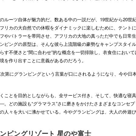
ルーツ自体が魅力的だ。数ある中の一説だが、19世紀から20世
フリカの大自然での休暇をダイナミックに楽しむために、テント
フやバトラーを帯同させ、アフリカの大地の真っただ中でも日常
ンピングの原型は、そんな彼ら上流階級の豪勢なキャンプスタイ
らす不便さと“間に合わせ”的な概念を一切排除し、衣食住におい
境を作り出すことに意義があるのだろう。
ら次第にグランピングという言葉が口にされるようになり、今や日
くことを目的としながらも、全サービス付き、そして、快適な寝具
―。どの施設も“グラマラス”さに磨きをかけたさまざまなコンセ
の人々を大いに沸かせている。今やグランピングは、大人の外遊
ランピングリゾート 星のや富士