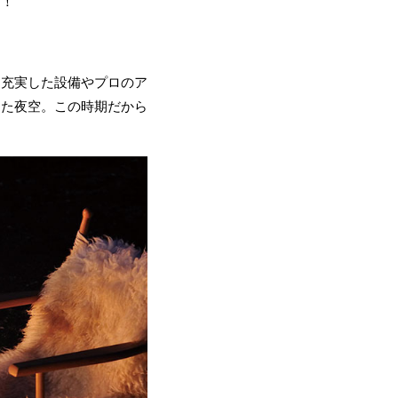
を！
、充実した設備やプロのア
った夜空。この時期だから