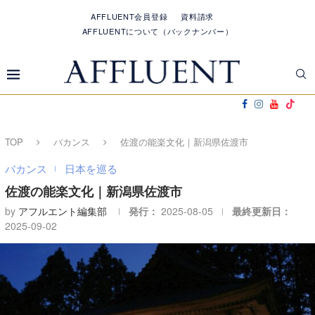
AFFLUENT会員登録
資料請求
AFFLUENTについて（バックナンバー）
TOP
バカンス
佐渡の能楽文化｜新潟県佐渡市
バカンス
日本を巡る
佐渡の能楽文化｜新潟県佐渡市
by
アフルエント編集部
発行：
2025-08-05
最終更新日：
2025-09-02