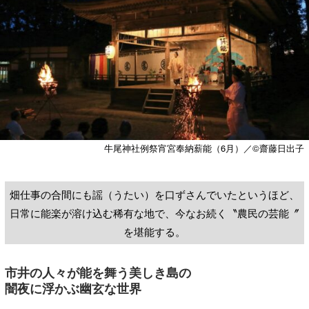
牛尾神社例祭宵宮奉納薪能（6月）／©齋藤日出子
畑仕事の合間にも謡（うたい）を口ずさんでいたというほど、
日常に能楽が溶け込む稀有な地で、今なお続く〝農民の芸能〞
を堪能する。
市井の人々が能を舞う美しき島の
闇夜に浮かぶ幽玄な世界