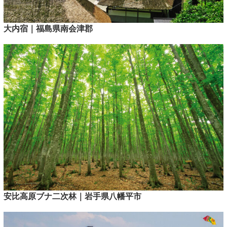
大内宿｜福島県南会津郡
安比高原ブナ二次林｜岩手県八幡平市