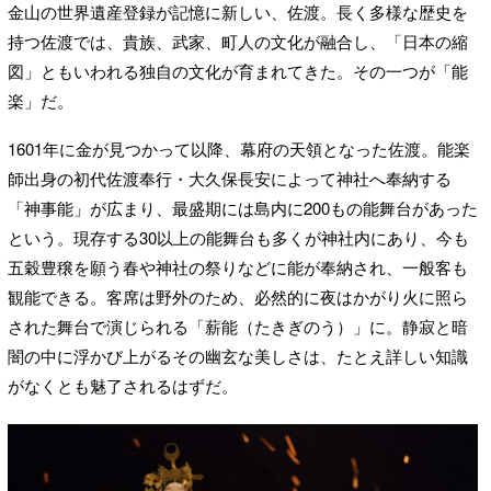
金山の世界遺産登録が記憶に新しい、佐渡。長く多様な歴史を
持つ佐渡では、貴族、武家、町人の文化が融合し、「日本の縮
図」ともいわれる独自の文化が育まれてきた。その一つが「能
楽」だ。
1601年に金が見つかって以降、幕府の天領となった佐渡。能楽
師出身の初代佐渡奉行・大久保長安によって神社へ奉納する
「神事能」が広まり、最盛期には島内に200もの能舞台があった
という。現存する30以上の能舞台も多くが神社内にあり、今も
五穀豊穣を願う春や神社の祭りなどに能が奉納され、一般客も
観能できる。客席は野外のため、必然的に夜はかがり火に照ら
された舞台で演じられる「薪能（たきぎのう）」に。静寂と暗
闇の中に浮かび上がるその幽玄な美しさは、たとえ詳しい知識
がなくとも魅了されるはずだ。