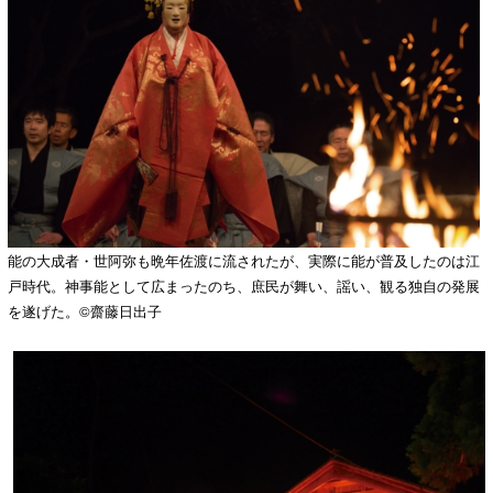
能の大成者・世阿弥も晩年佐渡に流されたが、実際に能が普及したのは江
戸時代。神事能として広まったのち、庶民が舞い、謡い、観る独自の発展
を遂げた。©齋藤日出子