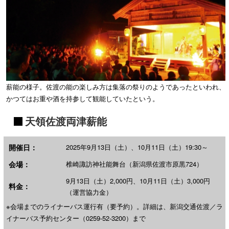
薪能の様子。佐渡の能の楽しみ方は集落の祭りのようであったといわれ、
かつてはお重や酒を持参して観能していたという。
天領佐渡両津薪能
開催日：
2025年9月13日（土）、10月11日（土）19:30～
会場：
椎崎諏訪神社能舞台（新潟県佐渡市原黒724）
9月13日（土）2,000円、10月11日（土）3,000円
料金：
（運営協力金）
※会場までのライナーバス運行有（要予約）。詳細は、新潟交通佐渡／ラ
イナーバス予約センター（0259-52-3200）まで