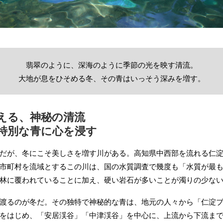
翡翠のように、深海のように季節の光を映す清流。
大地が息をひそめる冬、その青はいっそう深みを増す。
える、神秘の清流
特別な青に心を浸す
だが、冬にこそ美しさを増す川がある。高知県中西部を流れる仁
市町村を流域とするこの川は、国の水質調査で幾度も「水質が最
林に覆われていることに加え、硬い岩石が多いことが濁りの少な
渡るのが冬だ。その独特で神秘的な青は、地元の人々から「仁淀
をはじめ、「安居渓谷」「中津渓谷」を中心に、上流から下流ま