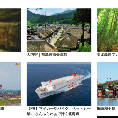
大内宿｜福島県南会津郡
安比高原ブ
潟市
【PR】マイカーやバイク、ペットも一
亀崎潮干祭
緒に さんふらわあで行く北海道