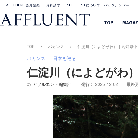
AFFLUENT会員登録
資料請求
AFFLUENTについて（バックナンバー）
TOP
MAGAZ
TOP
バカンス
仁淀川（によどがわ）｜高知県中
バカンス
日本を巡る
仁淀川（によどがわ
by
アフルエント編集部
発行：
2025-12-02
最終