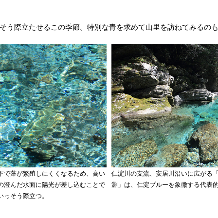
そう際立たせるこの季節。特別な青を求めて山里を訪ねてみるの
下で藻が繁殖しにくくなるため、高い
仁淀川の支流、安居川沿いに広がる
の澄んだ水面に陽光が差し込むことで
淵」は、仁淀ブルーを象徴する代表
いっそう際立つ。