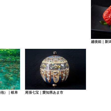
越後姫｜新
の池）｜岐阜
尾張七宝｜愛知県あま市