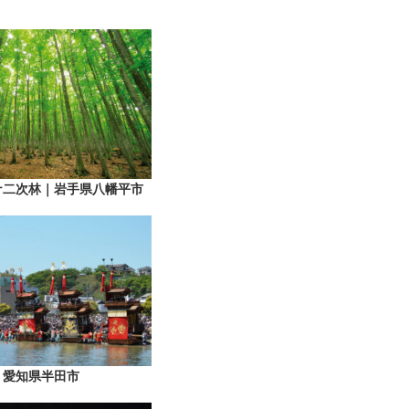
ナ二次林｜岩手県八幡平市
｜愛知県半田市