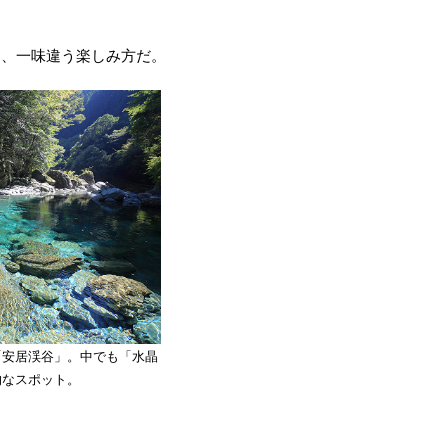
も、一味違う楽しみ方だ。
「安居渓谷」。中でも「水晶
的なスポット。