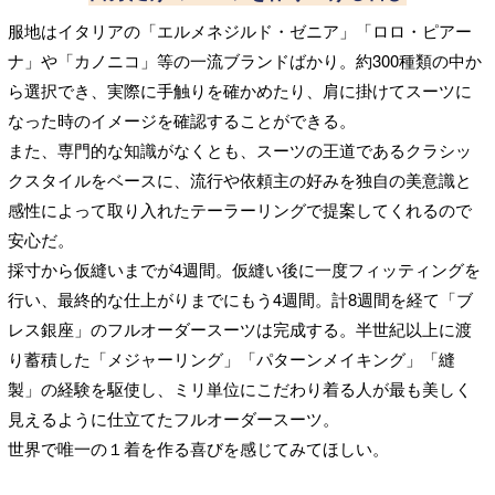
服地はイタリアの「エルメネジルド・ゼニア」「ロロ・ピアー
ナ」や「カノニコ」等の一流ブランドばかり。約300種類の中か
ら選択でき、実際に手触りを確かめたり、肩に掛けてスーツに
なった時のイメージを確認することができる。
また、専門的な知識がなくとも、スーツの王道であるクラシッ
クスタイルをベースに、流行や依頼主の好みを独自の美意識と
感性によって取り入れたテーラーリングで提案してくれるので
安心だ。
採寸から仮縫いまでが4週間。仮縫い後に一度フィッティングを
行い、最終的な仕上がりまでにもう4週間。計8週間を経て「ブ
レス銀座」のフルオーダースーツは完成する。半世紀以上に渡
り蓄積した「メジャーリング」「パターンメイキング」「縫
製」の経験を駆使し、ミリ単位にこだわり着る⼈が最も美しく
⾒えるように仕立てたフルオーダースーツ。
世界で唯一の１着を作る喜びを感じてみてほしい。