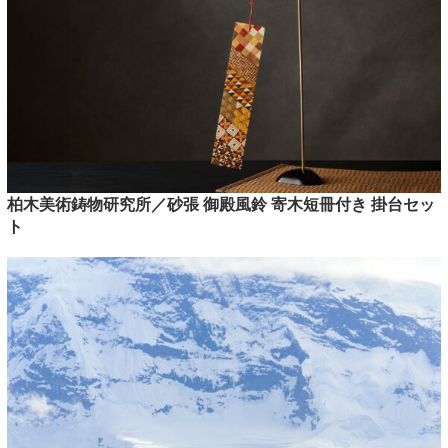
柏木美術鋳物研究所／砂張 御殿風鈴 寄木短冊付き 掛台セッ
ト