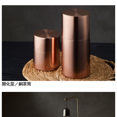
開化堂／銅茶筒