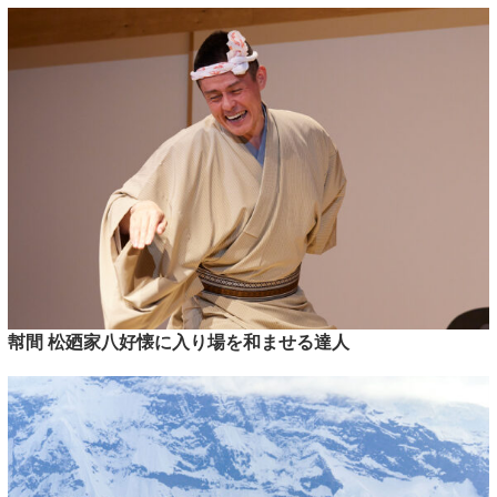
幇間 松廼家八好懐に入り場を和ませる達人