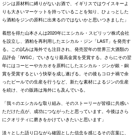
ジンは原材料に縛りがないお酒で、イギリスではウイスキーよ
りも大きいマーケットを持っていることを知り、ひょっとした
ら酒粕をジンの原料に出来るのではないかと思いつきました」
着想を得た山本さんは2020年にエシカル・スピリッツ株式会社
を設立し、酒粕を再利用したエシカル・ジン「LAST」を発売す
る。この試みは海外でも注目され、発売翌年の世界三大酒類の
品評会「IWSC」でいきなり最高金賞を受賞する。さらにその翌
年にはコーヒーやカカオを原料にしたエシカル・ジンが銀・銅
賞を受賞するという快挙を成し遂げる。その後もコロナ禍で余
ったビールでの生産を行うなど、新たな素材によるジンの生産
を続け、その販路は海外にも及んでいる。
「我々のエシカルな取り組み、そのストーリーが皆様に共感い
ただけた点が、成功につながったと思っています。今後はさら
にクオリティに磨きをかけていきたいと思います」
淡々とした語り口ながら確固とした信念を感じるその言葉に、