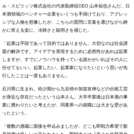
ル・スピリッツ株式会社の代表取締役CEO 山本祐也さんだ。日
本酒領域のベンチャー企業をいくつも手掛けており、アグレッ
シブな人物を想像したが、こちらの質問に言葉を選びながら静
かに答える姿に、冷静さと聡明さを感じた。
「起業は手段であって目的ではありません。大切なのは社会課
題の解決です。アイデアを実現するために必然性があれば起業
しますが、すでにノウハウを持っている誰かがいればその人に
任せてもいい。起業したい、起業家になりたいという思いが先
行したことは一度もありません」
石川県に生まれ、幼少期から九谷焼や加賀友禅などの伝統工芸
が身近な存在だったという山本さん。大学卒業後は日本酒の事
業に携わりたいと考えたが、同業界への就職には大きな壁があ
ったという。
「複数の酒蔵に面接を申込みましたが、どこも即戦力希望で新
卒採用は厳しいと言われました。即戦力とは『売上か外部資金