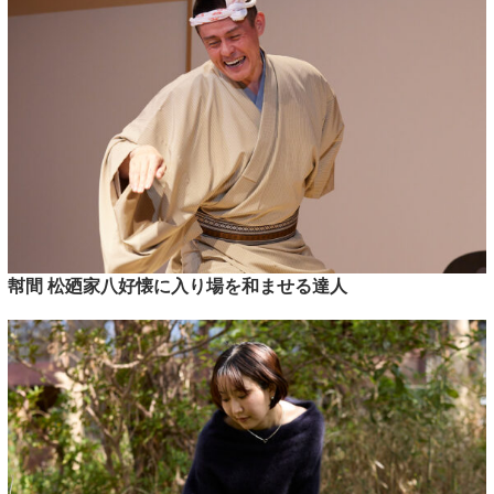
幇間 松廼家八好懐に入り場を和ませる達人