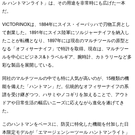
ル ハントマンライト」は、その用途を非常時にも広げた一本
だ。
VICTORINOXは、1884年にスイス・イーバッハで刃物工房とし
て創業した。1891年にスイス陸軍にソルジャーナイフを納入し
たことが転機となり、1897年には現在のマルチツールの原型と
なる「オフィサーナイフ」で特許を取得。現在は、マルチツー
ルを中心にビジネス&トラベルギア、腕時計、カトラリーなど多
彩な製品を展開している。
同社のマルチツールの中でも特に人気が高いのが、15種類の機
能を備えた「ハントマン」だ。伝統的なオフィサーナイフの系
譜を受け継ぎつつ、ハサミやノコギリを加えることで、アウト
ドアや日常生活の幅広いニーズに応えながら進化を遂げてき
た。
このハントマンをベースに、防災に特化した機能を付加した日
本限定モデルが「エマージェンシーツール ハントマンライト」