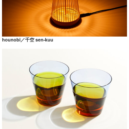
hounobi／千空 sen-kuu