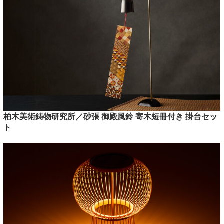
柏木美術鋳物研究所／砂張 御殿風鈴 寄木短冊付き 掛台セッ
ト