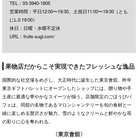
TEL：
03-3940-1805
営業時間：平日12:00〜19:30、土祝日11:00〜19:30（とも
にL.0.19:00）
休日：日曜・水曜不定休
URL：
fruits-sugi.com/
果物店だからこそ実現できたフレッシュな逸品
国際的な社交場をめざし、大正時代に誕生した東京會舘。昨年
東京ギフトパレットにオープンしたショップには、贈り物や手
土産に最適な華やかなスイーツが揃う。店舗限定のごほうびパ
フェは、同舘の名物であるマロンシャンテリーを旬の食材と一
緒に楽しめる贅沢さが魅力。雪のようなクリームと鮮やかな苺
の彩りに心を奪われる。
〈東京會舘〉