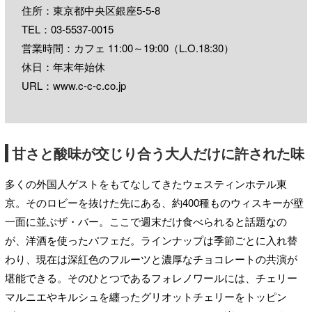
住所：東京都中央区銀座5-5-8
TEL：
03-5537-0015
営業時間：カフェ 11:00～19:00（L.O.18:30）
休日：年末年始休
URL：
www.c-c-c.co.jp
甘さと酸味が交じり合う大人だけに許された味
多くの外国人ゲストをもてなしてきたウェスティンホテル東
京。そのロビーを抜けた先にある、約400種ものウィスキーが壁
一面に並ぶザ・バー。ここで週末だけ食べられると話題なの
が、洋酒を使ったパフェだ。ラインナップは季節ごとに入れ替
わり、現在は深紅色のフルーツと濃厚なチョコレートの共演が
堪能できる。そのひとつであるフォレノワールには、チェリー
マルニエやキルシュを纏ったグリオットチェリーをトッピン