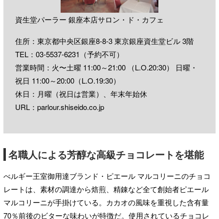
資生堂パーラー 銀座本店サロン・ド・カフェ
住所：東京都中央区銀座8-8-3 東京銀座資生堂ビル 3階
TEL：
03-5537-6231
（予約不可）
営業時間：火〜土曜 11:00～21:00 （L.O.20:30） 日曜・
祝日 11:00～20:00（L.O.19:30）
休日：月曜（祝日は営業）、年末年始休
URL：
parlour.shiseido.co.jp
名職人による芳醇な高級チョコレートを堪能
べルギー王室御用達ブランド・ピエール マルコリーニのチョコ
レートは、素材の調達から焙煎、精錬など全て創始者ピエール
マルコリーニが手掛けている。カカオの風味を重視した含有量
70％前後のビターな味わいが特徴だ。使用されているチョコレ