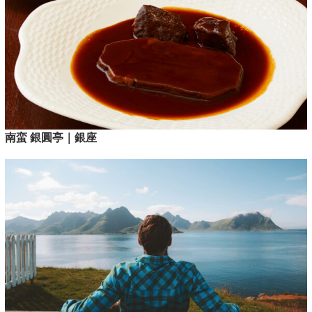
南蛮 銀圓亭｜銀座