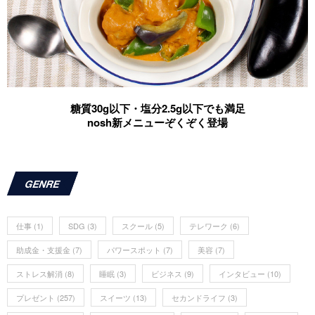
糖質30g以下・塩分2.5g以下でも満足
nosh新メニューぞくぞく登場
GENRE
仕事
(1)
SDG
(3)
スクール
(5)
テレワーク
(6)
助成金・支援金
(7)
パワースポット
(7)
美容
(7)
ストレス解消
(8)
睡眠
(3)
ビジネス
(9)
インタビュー
(10)
プレゼント
(257)
スイーツ
(13)
セカンドライフ
(3)