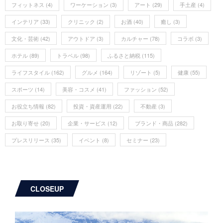
フィットネス
(4)
ワーケーション
(3)
アート
(29)
手土産
(4)
インテリア
(33)
クリニック
(2)
お酒
(40)
癒し
(3)
文化・芸術
(42)
アウトドア
(3)
カルチャー
(78)
コラボ
(3)
ホテル
(89)
トラベル
(98)
ふるさと納税
(115)
ライフスタイル
(162)
グルメ
(164)
リゾート
(5)
健康
(55)
スポーツ
(14)
美容・コスメ
(41)
ファッション
(52)
お役立ち情報
(82)
投資・資産運用
(22)
不動産
(3)
お取り寄せ
(20)
企業・サービス
(12)
ブランド・商品
(282)
プレスリリース
(35)
イベント
(8)
セミナー
(23)
CLOSEUP