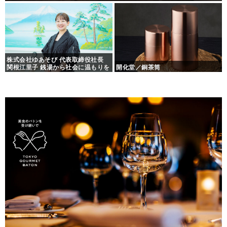
株式会社ゆあそび 代表取締役社長
関根江里子 銭湯から社会に温もりを
開化堂／銅茶筒