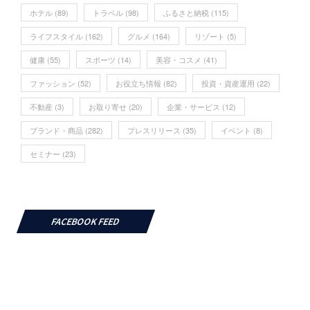
アウトドア
(3)
カルチャー
(78)
コラボ
(3)
ホテル
(89)
トラベル
(98)
ふるさと納税
(115)
ライフスタイル
(162)
グルメ
(164)
リゾート
(5)
健康
(55)
スポーツ
(14)
美容・コスメ
(41)
ファッション
(52)
お役立ち情報
(82)
投資・資産運用
(22)
不動産
(3)
お取り寄せ
(20)
企業・サービス
(12)
ブランド・商品
(282)
プレスリリース
(35)
イベント
(8)
セミナー
(23)
FACEBOOK FEED