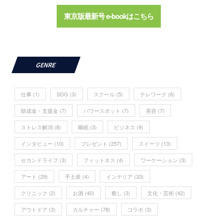
東京版最新号 e-bookはこちら
GENRE
仕事
(1)
SDG
(3)
スクール
(5)
テレワーク
(6)
助成金・支援金
(7)
パワースポット
(7)
美容
(7)
ストレス解消
(8)
睡眠
(3)
ビジネス
(9)
インタビュー
(10)
プレゼント
(257)
スイーツ
(13)
セカンドライフ
(3)
フィットネス
(4)
ワーケーション
(3)
アート
(29)
手土産
(4)
インテリア
(33)
クリニック
(2)
お酒
(40)
癒し
(3)
文化・芸術
(42)