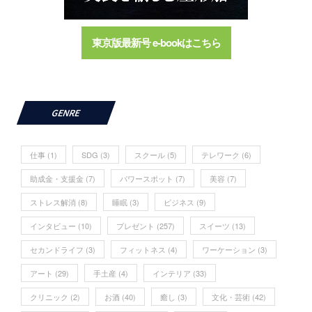
東京版最新号 e-bookはこちら
GENRE
仕事
(1)
SDG
(3)
スクール
(5)
テレワーク
(6)
助成金・支援金
(7)
パワースポット
(7)
美容
(7)
ストレス解消
(8)
睡眠
(3)
ビジネス
(9)
インタビュー
(10)
プレゼント
(257)
スイーツ
(13)
セカンドライフ
(3)
フィットネス
(4)
ワーケーション
(3)
アート
(29)
手土産
(4)
インテリア
(33)
クリニック
(2)
お酒
(40)
癒し
(3)
文化・芸術
(42)
アウトドア
(3)
カルチャー
(78)
コラボ
(3)