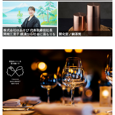
株式会社ゆあそび 代表取締役社長
関根江里子 銭湯から社会に温もりを
開化堂／銅茶筒