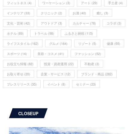
フィットネス
(4)
ワーケーション
(3)
アート
(29)
手土産
(4)
インテリア
(33)
クリニック
(2)
お酒
(40)
癒し
(3)
文化・芸術
(42)
アウトドア
(3)
カルチャー
(78)
コラボ
(3)
ホテル
(89)
トラベル
(98)
ふるさと納税
(115)
ライフスタイル
(162)
グルメ
(164)
リゾート
(5)
健康
(55)
スポーツ
(14)
美容・コスメ
(41)
ファッション
(52)
お役立ち情報
(82)
投資・資産運用
(22)
不動産
(3)
お取り寄せ
(20)
企業・サービス
(12)
ブランド・商品
(282)
プレスリリース
(35)
イベント
(8)
セミナー
(23)
CLOSEUP