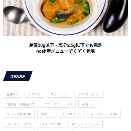
糖質30g以下・塩分2.5g以下でも満足
nosh新メニューぞくぞく登場
GENRE
仕事
(1)
SDG
(3)
スクール
(5)
テレワーク
(6)
助成金・支援金
(7)
パワースポット
(7)
美容
(7)
ストレス解消
(8)
睡眠
(3)
ビジネス
(9)
インタビュー
(10)
プレゼント
(257)
スイーツ
(13)
セカンドライフ
(3)