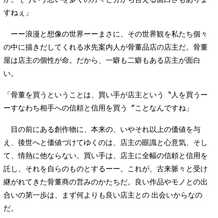
すねぇ」
ーー浪漫と想像の世界ーーまさに、その世界観を私たち個々
の中に描きだしてくれる水先案内人が骨董品店の店主だ。骨董
屋は店主の個性が命。だから、一癖も二癖もある店主が面白
い。
「骨董を買うということは、買い手が店主という〝人を買うー
ーすなわち相手への信頼と信用を買う〞ことなんですね」
目の前にある創作物に、本来の、いやそれ以上の価値を与
え、後世へと価値づけてゆくのは、店主の眼識と心意気、そし
て、情熱に他ならない。買い手は、店主に全幅の信頼と信用を
託し、それを自らのものとするーー。これが、古来脈々と受け
継がれてきた骨董商の営みのかたちだ。良い作品やモノとの出
合いの第一歩は、まず何よりも良い店主との 出会いからなの
だ。