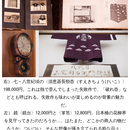
右）.七～八世紀頃の〈須恵器長頸壺（すえきちょうけいこ）〉
198,000円。これは熱で歪んでしまった失敗作で、「破れ壺」な
どとも呼ばれる。失敗作も味わいが楽しめるのが骨董の魅力
だ。
左）.鏡〈鏡台〉12,000円と〈箪笥〉12,800円。日本橋の花柳界
を見守ってきたのだろうか…、はたまた、どこかの商人の物だ
ろうか。ついつい、そんな想像が掻き立てられる粋な品々。