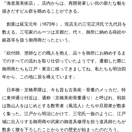
『海老屋美術店』。店内からは、再開発著しい街の新たな貌を
描きだすビル群を眺めることができる。
創業は延宝元年（1673年）。現店主の三宅正洋氏で九代目を
数える。三宅家のルーツは京都だ。代々、御所に納める蒔絵や
銀器等を扱う御用商だったという。
「絵付師、塗師などの職人を抱え、品々を御所にお納めするま
でのすべての流れを取り仕切っていたようです。遷都した際に
御用商たちも江戸・東京に移ってきましてね、私たちも明治四
年から、この地に居を構えています」
日本橋・京橋界隈は、今も昔も古美術・骨董のメッカだ。特
に東仲通り付近は、通称〈京橋美術骨董通り〉と呼ばれ、戦前
は魯山人をはじめとする数寄者（風流人）たちや旦那衆が数多
く集った。江戸から明治にかけて、三宅氏一族のように、江戸
城に出入りする御用商や武家の御道具修理を担う道具師たちが
数多く腰を下ろしたことからその歴史が始まったのだろう。