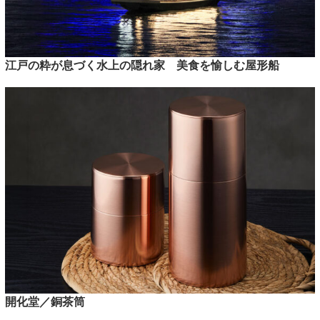
江戸の粋が息づく水上の隠れ家 美食を愉しむ屋形船
開化堂／銅茶筒