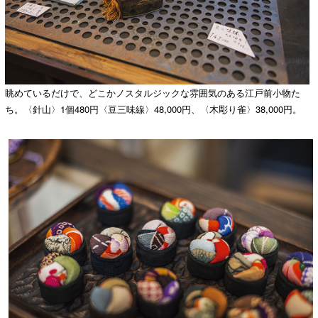
眺めているだけで、どこかノスタルジックな雰囲気のある江戸前小物た
ち。〈針山〉1個480円〈豆三味線〉48,000円、〈木彫り雀〉38,000円。