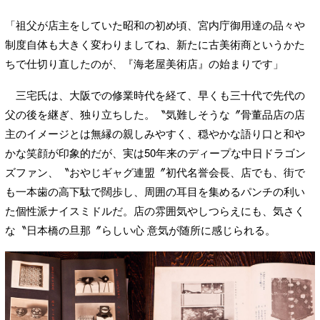
「祖父が店主をしていた昭和の初め頃、宮内庁御用達の品々や
制度自体も大きく変わりましてね、新たに古美術商というかた
ちで仕切り直したのが、『海老屋美術店』の始まりです」
三宅氏は、大阪での修業時代を経て、早くも三十代で先代の
父の後を継ぎ、独り立ちした。〝気難しそうな〞骨董品店の店
主のイメージとは無縁の親しみやすく、穏やかな語り口と和や
かな笑顔が印象的だが、実は50年来のディープな中日ドラゴン
ズファン、〝おやじギャグ連盟〞初代名誉会長、店でも、街で
も一本歯の高下駄で闊歩し、周囲の耳目を集めるパンチの利い
た個性派ナイスミドルだ。店の雰囲気やしつらえにも、気さく
な〝日本橋の旦那〞らしい心 意気が随所に感じられる。