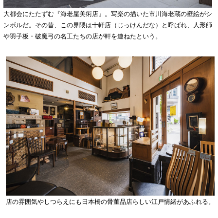
大都会にたたずむ『海老屋美術店』。写楽の描いた市川海老蔵の壁絵がシ
ンボルだ。その昔、この界隈は十軒店（じっけんだな）と呼ばれ、人形師
や羽子板・破魔弓の名工たちの店が軒を連ねたという。
店の雰囲気やしつらえにも日本橋の骨董品店らしい江戸情緒があふれる。