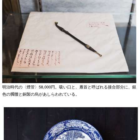
明治時代の〈煙管〉58,000円。吸い口と、雁首と呼ばれる接合部分に、銀
色の髑髏と銅製の烏があしらわれている。