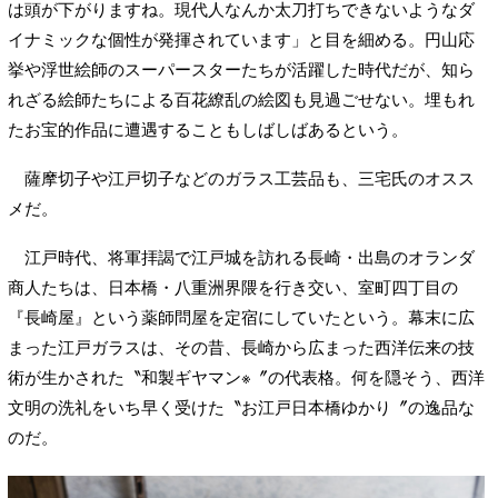
は頭が下がりますね。現代人なんか太刀打ちできないようなダ
イナミックな個性が発揮されています」と目を細める。円山応
挙や浮世絵師のスーパースターたちが活躍した時代だが、知ら
れざる絵師たちによる百花繚乱の絵図も見過ごせない。埋もれ
たお宝的作品に遭遇することもしばしばあるという。
薩摩切子や江戸切子などのガラス工芸品も、三宅氏のオスス
メだ。
江戸時代、将軍拝謁で江戸城を訪れる長崎・出島のオランダ
商人たちは、日本橋・八重洲界隈を行き交い、室町四丁目の
『長崎屋』という薬師問屋を定宿にしていたという。幕末に広
まった江戸ガラスは、その昔、長崎から広まった西洋伝来の技
術が生かされた〝和製ギヤマン※〞の代表格。何を隠そう、西洋
文明の洗礼をいち早く受けた〝お江戸日本橋ゆかり〞の逸品な
のだ。