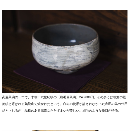
高麗茶碗の一つで、李朝十六世紀頃の〈刷毛目茶碗〉248,000円。その多くは朝鮮の景
徳鎮と呼ばれる鶏龍山で焼かれたという。白磁の使用が許されなかった庶民の為の代用
品とされるが、品格のある高貴なたたずまいが美しい。刷毛のような塗目が特徴。