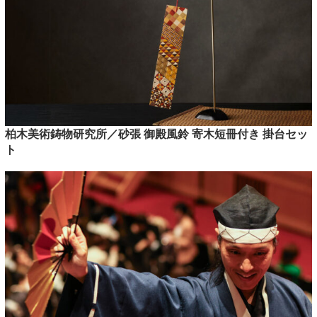
柏木美術鋳物研究所／砂張 御殿風鈴 寄木短冊付き 掛台セッ
ト