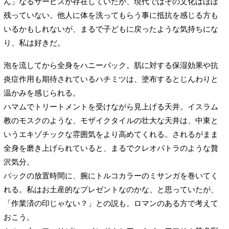
ん」なるサービスが存在していたが、現代ではその文化はほぼ
残っていない。他人に体を洗ってもらう事に抵抗を感じる方も
いるかもしれないが、まるで子どもに戻ったような気持ちにな
り、私は好きだ。
泡を流してから全身をハニーパック。肌に対する保湿効果や抗
炎症作用も期待されているハチミツは、塗布するとじんわりと
温かみを感じられる。
ハマムでトリートメントを受けながら見上げる天井。イスラム
教のモスクのような、モザイクタイルの壮大な天井は、中東と
いうエキゾチックな雰囲気をより高めてくれる。されるがまま
全身を磨き上げられていると、まるでクレオパトラのような贅
沢気分。
パックの放置時間に、腕にトルコカラーのミサンガを巻いてく
れる。私はお土産的なプレゼントなのかな、と思っていたが、
「作業済の印じゃない？」との説も。ロマンのある方で考えて
おこう。