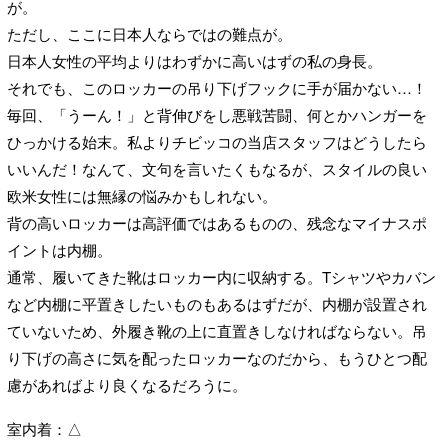
が。
ただし、ここに日本人ならではの難点が。
日本人女性の平均よりはわずかに高いはずの私の身長。
それでも、このロッカーの吊り下げフックに手が届かない…！
毎回、「うーん！」と背伸びをし悪戦苦闘、何とかハンガーを
ひっかける始末。私よりチビッコの当店スタッフはどうしたら
いいんだ！なんて、文句を言いたくもなるが、スタイルの良い
欧米女性には無縁の悩みかもしれない。
背の高いロッカーは高評価ではあるものの、残念なマイナスポ
イントは内棚。
通常、履いてきた靴はロッカー内に収納する。Tシャツやカバン
など内棚に平置きしたいものもあるはずだが、内棚が設置され
ていないため、外履き靴の上に直置きしなければならない。吊
り下げの高さに気を配ったロッカーなのだから、もうひとつ配
慮があればより良くなるだろうに。
室内着：△