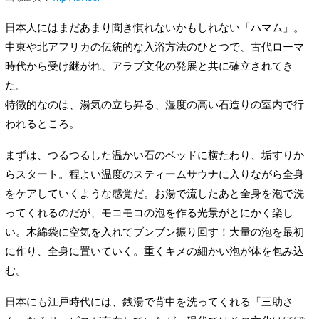
日本人にはまだあまり聞き慣れないかもしれない「ハマム」。
中東や北アフリカの伝統的な入浴方法のひとつで、古代ローマ
時代から受け継がれ、アラブ文化の発展と共に確立されてき
た。
特徴的なのは、湯気の立ち昇る、湿度の高い石造りの室内で行
われるところ。
まずは、つるつるした温かい石のベッドに横たわり、垢すりか
らスタート。程よい温度のスティームサウナに入りながら全身
をケアしていくような感覚だ。お湯で流したあと全身を泡で洗
ってくれるのだが、モコモコの泡を作る光景がとにかく楽し
い。木綿袋に空気を入れてブンブン振り回す！大量の泡を最初
に作り、全身に置いていく。重くキメの細かい泡が体を包み込
む。
日本にも江戸時代には、銭湯で背中を洗ってくれる「三助さ