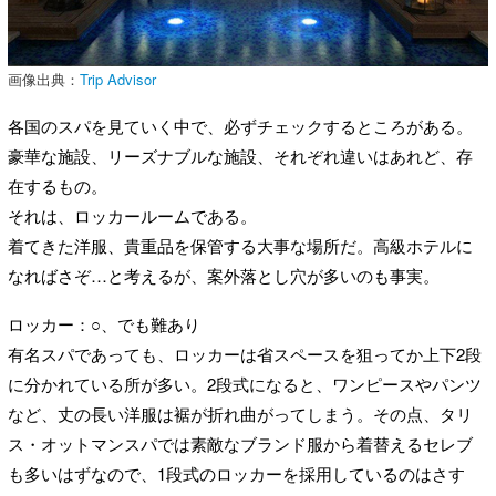
画像出典：
Trip Advisor
各国のスパを見ていく中で、必ずチェックするところがある。
豪華な施設、リーズナブルな施設、それぞれ違いはあれど、存
在するもの。
それは、ロッカールームである。
着てきた洋服、貴重品を保管する大事な場所だ。高級ホテルに
なればさぞ…と考えるが、案外落とし穴が多いのも事実。
ロッカー：○、でも難あり
有名スパであっても、ロッカーは省スペースを狙ってか上下2段
に分かれている所が多い。2段式になると、ワンピースやパンツ
など、丈の長い洋服は裾が折れ曲がってしまう。その点、タリ
ス・オットマンスパでは素敵なブランド服から着替えるセレブ
も多いはずなので、1段式のロッカーを採用しているのはさす