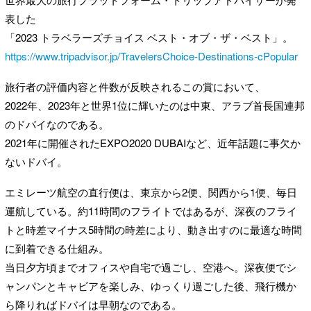
表した
「2023 トラベラーズチョイス ベスト・オブ・ザ・ベスト」。
https://www.tripadvisor.jp/TravelersChoice-Destinations-cPopular
旅行者の評価内容と件数が反映されるこの賞において、
2022年、2023年と世界1位に輝いたのは中東、アラブ首長国連邦
のドバイなのである。
2021年に開催されたEXPO2020 DUBAIなど、近年話題に事欠か
ないドバイ。
エミレーツ航空の直行便は、東京から2便、関西から1便、毎日
運航している。約11時間のフライトではあるが、深夜のフライ
トと時差マイナス5時間の時差により、動き出すのに最適な時間
に到着できる仕組み。
当日夕方頃までオフィスや自宅で過ごし、空港へ。深夜便でシ
ャンパンとキャビアを楽しみ、ゆっくり過ごした後、飛行機か
ら降りればドバイは早朝なのである。