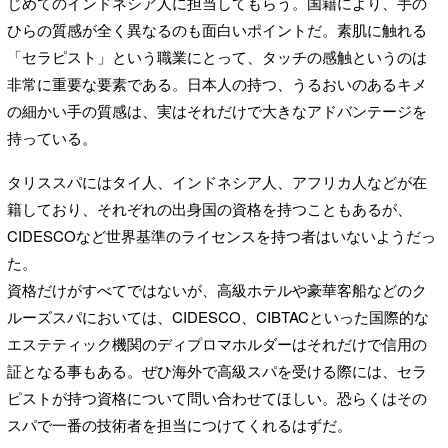
じめてのインドネシア人に担当してもらう。国籍により、手の
ひらの質感が全く異なるのも面白いポイントだ。素肌に触れる
「セラピスト」という職業にとって、タッチの感触というのは
非常に重要な要素である。日本人の持つ、うるおいのあるキメ
の細かい手の質感は、実はそれだけで大きなアドバンテージを
持っている。
タリススパにはタイ人、インドネシア人、アフリカ人などが在
籍しており、それぞれの出身国の資格を持つこともあるが、
CIDESCOなど世界基準のライセンスを持つ者はいないようだっ
た。
資格だけがすべてではないが、高級ホテルや豪華客船などのク
ルーズスパにおいては、CIDESCO、CIBTACといった国際的な
エステティック機関のディプロマホルダーはそれだけで信用の
証となる事もある。ぜひ海外で高級スパを受ける際には、セラ
ピストが持つ資格について問い合わせてほしい。恐らくはその
スパで一番の技術者を担当につけてくれるはずだ。