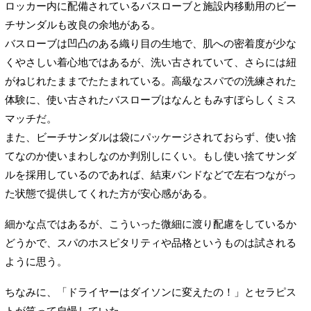
ロッカー内に配備されているバスローブと施設内移動用のビー
チサンダルも改良の余地がある。
バスローブは凹凸のある織り目の生地で、肌への密着度が少な
くやさしい着心地ではあるが、洗い古されていて、さらには紐
がねじれたままでたたまれている。高級なスパでの洗練された
体験に、使い古されたバスローブはなんともみすぼらしくミス
マッチだ。
また、ビーチサンダルは袋にパッケージされておらず、使い捨
てなのか使いまわしなのか判別しにくい。もし使い捨てサンダ
ルを採用しているのであれば、結束バンドなどで左右つながっ
た状態で提供してくれた方が安心感がある。
細かな点ではあるが、こういった微細に渡り配慮をしているか
どうかで、スパのホスピタリティや品格というものは試される
ように思う。
ちなみに、「ドライヤーはダイソンに変えたの！」とセラピス
トが笑って自慢していた。