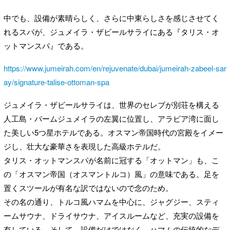
中でも、設備が素晴らしく、さらに中東らしさを感じさせてく
れるスパが、ジュメイラ・ザビールサライにある『タリス・オ
ットマンスパ』である。
https://www.jumeirah.com/en/rejuvenate/dubai/jumeirah-zabeel-sar
ay/signature-talise-ottoman-spa
ジュメイラ・ザビールサライは、世界のセレブが別荘を構える
人工島・パームジュメイラの左翼に位置し、アラビア湾に面し
た美しい5つ星ホテルである。オスマン帝国時代の宮殿をイメー
ジし、壮大な豪華さを表現した高級ホテルだ。
タリス・オットマンスパが名前に冠する「オットマン」も、こ
の「オスマン帝国（オスマントルコ）風」の意味である。足を
置くスツールが有名な訳ではないので念のため。
その名の通り、トルコ風ハマムを中心に、ジャグジー、スティ
ームサウナ、ドライサウナ、アイスルームなど、充実の設備を
有している。そして、設備だけではなく、ハマムの伝統的なデ