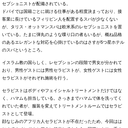
セプショニストが配備されている。
ドバイでは国籍ごとに就ける仕事がある程度決まっており、接
客業に長けているフィリピン人を配置するスパが少なくない
が、タリス・オットマンスパは欧米系のレセプショニストを置
いている。たまに弾丸のような喋り口の者もいるが、概ね品格
のあるエレガントな対応を心掛けているのはさすが5つ星ホテル
のスパというところ。
イスラム教の国らしく、レセプションの段階で男女が分かれて
おり、男性ゲストには男性セラピストが、女性ゲストには女性
セラピストがそれぞれ施術を行う。
セラピストはボディやフェイシャルトリートメントだけではな
く、ハマムも担当している。さっきまでハマムで体を洗ってく
れていた者が、服装を変えてトリートメントルームではセラピ
ストとして登場。
顔なじみのアフリカ人セラピストが不在だったため、今回はは