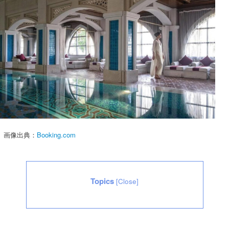
画像出典：
Booking.com
Topics
[
Close
]